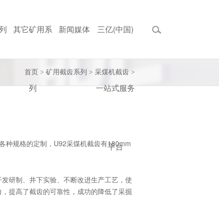
列
其它矿用系
新闻媒体
三亿(中国)
首页
>
矿用截齿系列
>
采煤机截齿
>
列
一站式服务
持各种规格的定制，U92采煤机截齿有180mm
平台
开发研制、井下实验、不断改进生产工艺，使
力，提高了截齿的可靠性，成功的降低了采掘