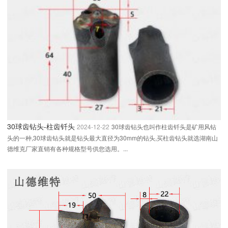
30球齿钻头-柱齿钎头
2024-12-22
30球齿钻头也叫作柱齿钎头是矿用风钻
头的一种,30球齿钻头就是钻头最大直径为30mm的钻头,买柱齿钻头就选湖南山
德维克厂家直销有各种规格型号供您选用。...