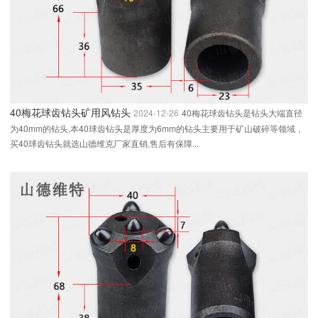
40梅花球齿钻头矿用风钻头
2024-12-26
40梅花球齿钻头是钻头大端直径
为40mm的钻头,本40球齿钻头是厚度为6mm的钻头主要用于矿山破碎等领域，
买40球齿钻头就选山德维克厂家直销,售后有保障...