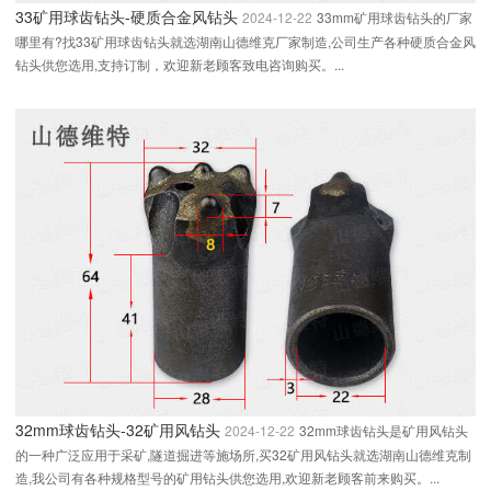
33矿用球齿钻头-硬质合金风钻头
2024-12-22
33mm矿用球齿钻头的厂家
哪里有?找33矿用球齿钻头就选湖南山德维克厂家制造,公司生产各种硬质合金风
钻头供您选用,支持订制，欢迎新老顾客致电咨询购买。...
32mm球齿钻头-32矿用风钻头
2024-12-22
32mm球齿钻头是矿用风钻头
的一种广泛应用于采矿,隧道掘进等施场所,买32矿用风钻头就选湖南山德维克制
造,我公司有各种规格型号的矿用钻头供您选用,欢迎新老顾客前来购买。...