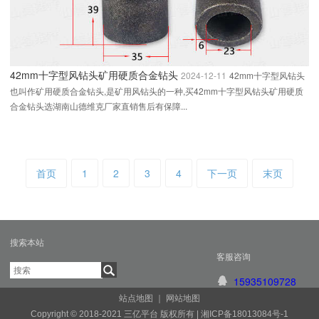
42mm十字型风钻头矿用硬质合金钻头
2024-12-11
42mm十字型风钻头
也叫作矿用硬质合金钻头,是矿用风钻头的一种,买42mm十字型风钻头矿用硬质
合金钻头选湖南山德维克厂家直销售后有保障...
首页
1
2
3
4
下一页
末页
搜索本站
客服咨询
15935109728
站点地图
｜
网站地图
Copyright © 2018-2021 三亿平台 版权所有 |
湘ICP备18013084号-1