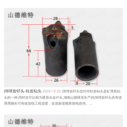
28球齿钎头-柱齿钻头
2024-12-22
28球齿钎头也叫作柱齿钻头是矿用风钻
头的一种,同时也可以称为硬质合金仟头,湖南山德维克生产的28球齿钎头具有使
用周期长可有效加快工程进度，欢迎新老顾客致电咨询。 ...