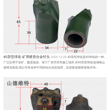
40异型球齿-矿用硬质合金钎头
2024-12-26
40异型球齿是40球齿的一种,
广泛应用于采矿、隧道掘进、地下厂房开挖等施工场所.买40异型球齿选湖南山
德维克制造,我公司有各种不同的钻头供您选用，欢迎新老顾客致电详询...