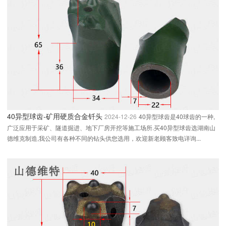
40异型球齿-矿用硬质合金钎头
2024-12-26
40异型球齿是40球齿的一种,
广泛应用于采矿、隧道掘进、地下厂房开挖等施工场所.买40异型球齿选湖南山
德维克制造,我公司有各种不同的钻头供您选用，欢迎新老顾客致电详询...