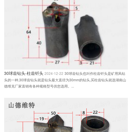
30球齿钻头-柱齿钎头
2024-12-22
30球齿钻头也叫作柱齿钎头是矿用风钻
头的一种,30球齿钻头就是钻头最大直径为30mm的钻头,买柱齿钻头就选湖南山
德维克厂家直销有各种规格型号供您选用。...