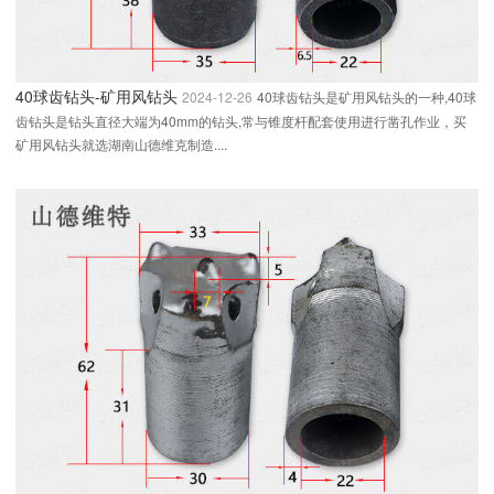
40球齿钻头-矿用风钻头
2024-12-26
40球齿钻头是矿用风钻头的一种,40球
齿钻头是钻头直径大端为40mm的钻头,常与锥度杆配套使用进行凿孔作业，买
矿用风钻头就选湖南山德维克制造....