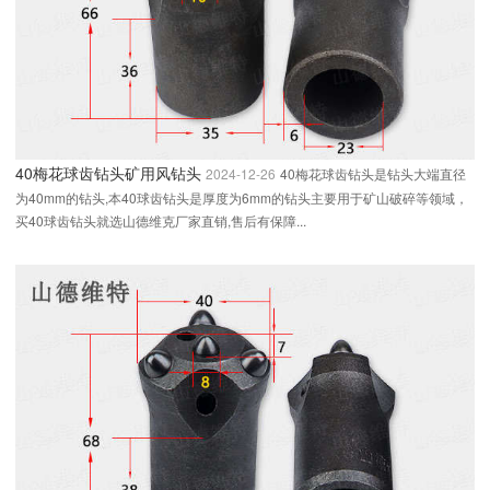
40梅花球齿钻头矿用风钻头
2024-12-26
40梅花球齿钻头是钻头大端直径
为40mm的钻头,本40球齿钻头是厚度为6mm的钻头主要用于矿山破碎等领域，
买40球齿钻头就选山德维克厂家直销,售后有保障...