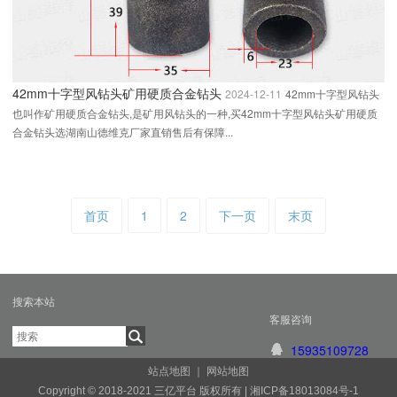
42mm十字型风钻头矿用硬质合金钻头
2024-12-11
42mm十字型风钻头
也叫作矿用硬质合金钻头,是矿用风钻头的一种,买42mm十字型风钻头矿用硬质
合金钻头选湖南山德维克厂家直销售后有保障...
首页
1
2
下一页
末页
搜索本站
客服咨询
15935109728
站点地图
｜
网站地图
Copyright © 2018-2021 三亿平台 版权所有 |
湘ICP备18013084号-1