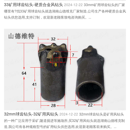
33矿用球齿钻头-硬质合金风钻头
2024-12-22
33mm矿用球齿钻头的厂家
哪里有?找33矿用球齿钻头就选湖南山德维克厂家制造,公司生产各种硬质合金风
钻头供您选用,支持订制，欢迎新老顾客致电咨询购买。...
32mm球齿钻头-32矿用风钻头
2024-12-22
32mm球齿钻头是矿用风钻头
的一种广泛应用于采矿,隧道掘进等施场所,买32矿用风钻头就选湖南山德维克制
造,我公司有各种规格型号的矿用钻头供您选用,欢迎新老顾客前来购买。...