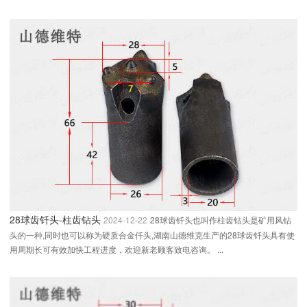
28球齿钎头-柱齿钻头
2024-12-22
28球齿钎头也叫作柱齿钻头是矿用风钻
头的一种,同时也可以称为硬质合金仟头,湖南山德维克生产的28球齿钎头具有使
用周期长可有效加快工程进度，欢迎新老顾客致电咨询。 ...