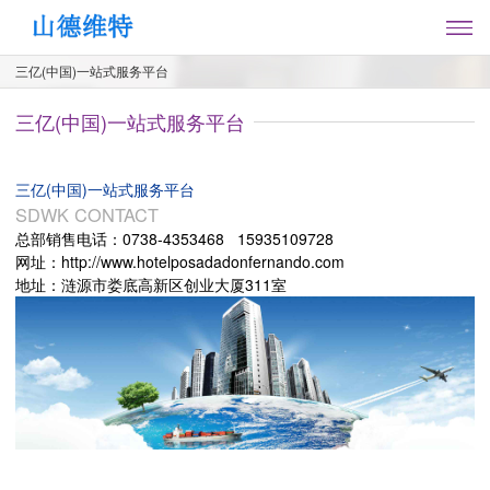
三亿(中国)一站式服务平台
三亿(中国)一站式服务平台
三亿(中国)一站式服务平台
SDWK CONTACT
总部销售电话：0738-4353468 15935109728
网址：http://www.hotelposadadonfernando.com
地址：涟源市娄底高新区创业大厦311室