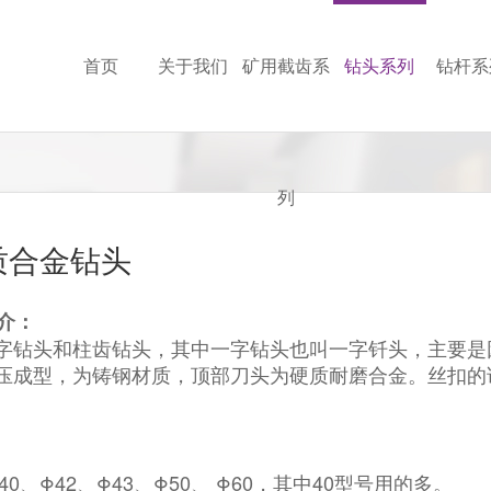
首页
关于我们
矿用截齿系
钻头系列
钻杆系
列
质合金钻头
介：
字钻头和柱齿钻头，其中一字钻头也叫一字钎头，主要是
压成型，为铸钢材质，顶部刀头为硬质耐磨合金。丝扣的
Φ40、Φ42、Φ43、Φ50、 Φ60，其中40型号用的多。