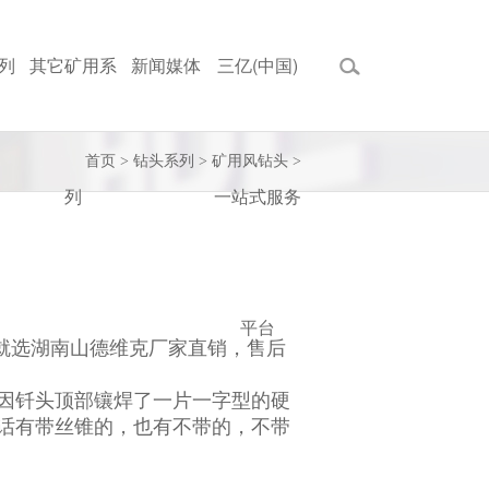
列
其它矿用系
新闻媒体
三亿(中国)
首页
>
钻头系列
>
矿用风钻头
>
列
一站式服务
平台
头就选湖南山德维克厂家直销，售后
因钎头顶部镶焊了一片一字型的硬
话有带丝锥的，也有不带的，不带