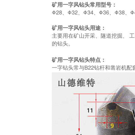
矿用一字风钻头常用型号：
Φ28、Φ32、Φ34、Φ36、Φ38、
矿用一字风钻头用途：
主要用在矿山开采、隧道挖掘、 
的钻头。
矿用一字风钻头特点：
一字钻头常与B22钻杆和凿岩机