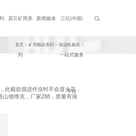
列
其它矿用系
新闻媒体
三亿(中国)
首页
>
矿用截齿系列
>
掘进机截齿
>
列
一站式服务
岩的截齿，此截齿掘进作业时不会冒火花，
平台
选山德维克，厂家Z销，质量有保