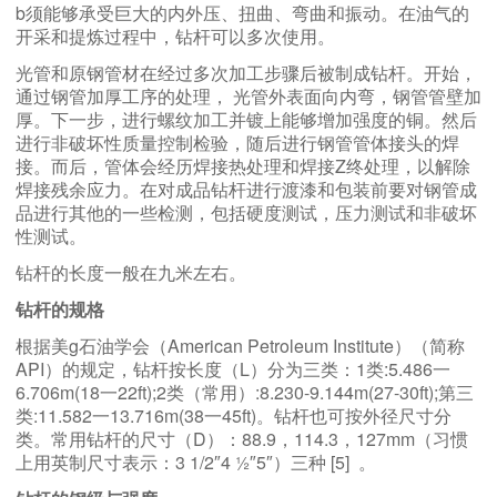
b须能够承受巨大的内外压、扭曲、弯曲和振动。在油气的
开采和提炼过程中，钻杆可以多次使用。
光管和原钢管材在经过多次加工步骤后被制成钻杆。开始，
通过钢管加厚工序的处理， 光管外表面向内弯，钢管管壁加
厚。下一步，进行螺纹加工并镀上能够增加强度的铜。然后
进行非破坏性质量控制检验，随后进行钢管管体接头的焊
接。而后，管体会经历焊接热处理和焊接Z终处理，以解除
焊接残余应力。在对成品钻杆进行渡漆和包装前要对钢管成
品进行其他的一些检测，包括硬度测试，压力测试和非破坏
性测试。
钻杆的长度一般在九米左右。
钻杆的规格
根据美g石油学会（American Petroleum Institute）（简称
API）的规定，钻杆按长度（L）分为三类：1类:5.486一
6.706m(18一22ft);2类（常用）:8.230-9.144m(27-30ft);第三
类:11.582一13.716m(38一45ft)。钻杆也可按外径尺寸分
类。常用钻杆的尺寸（D）：88.9，114.3，127mm（习惯
上用英制尺寸表示：3 1/2″4 ½″5″）三种 [5] 。