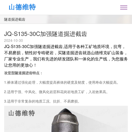
隧道掘进截齿
JQ-S135-30C加强隧道掘进截齿
2024-10-30
JQ-S135-30C加强隧道掘进截齿,适用于各种工矿地质环境，抗弯，
不易磨损，韧性好专啃硬岩，买隧道掘进齿就选山德维克矿山装备，
厂家专业生产，我们有先进的研发团队和一体化的生产线，为您服务
让您用的更放心！
攻坚型隧道掘进齿特点：
1.裤体通过强化处理，大幅度提高裤体的硬度及韧度，使用寿命大幅提高。
2.适用于强、中风化、微风化岩层和花岗岩地质工矿，入岩效果高。
3.适用于非常复杂的地质工况、抗折、不易磨损。