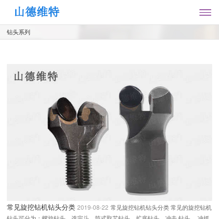
钻头系列
常见旋挖钻机钻头分类
2019-08-22
常见旋挖钻机钻头分类 常见的旋挖钻机
钻头可分为：螺旋钻头、选完斗、筒式取芯钻头、扩底钻头、冲击 钻头 、冲抓