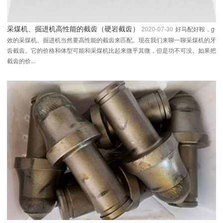
采煤机、掘进机高性能的截齿（硬岩截齿）
2020-07-30
好马配好鞍，g
效的采煤机、掘进机当然要高性能的截齿来匹配。现在我们来聊一聊采煤机的牙
齿截齿。它的价格和体型可能和采煤机比起来微乎其微，但是功不可没。如果把
截齿的价...