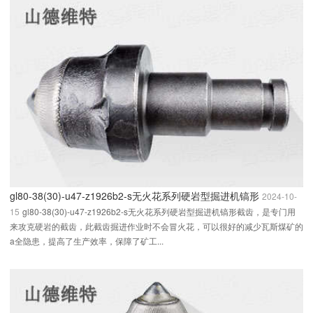
gl80-38(30)-u47-z1926b2-s无火花系列硬岩型掘进机镐形
2024-10-
15
gl80-38(30)-u47-z1926b2-s无火花系列硬岩型掘进机镐形截齿，是专门用
来攻克硬岩的截齿，此截齿掘进作业时不会冒火花，可以很好的减少瓦斯煤矿的
a全隐患，提高了生产效率，保障了矿工...