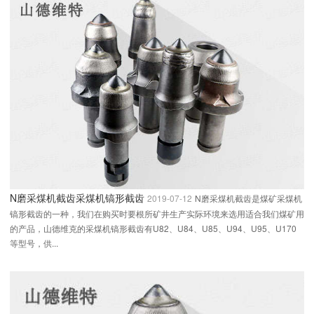
N磨采煤机截齿采煤机镐形截齿
2019-07-12
N磨采煤机截齿是煤矿采煤机
镐形截齿的一种，我们在购买时要根所矿井生产实际环境来选用适合我们煤矿用
的产品，山德维克的采煤机镐形截齿有U82、U84、U85、U94、U95、U170
等型号，供...