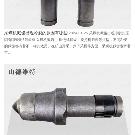
采煤机截齿出现冷裂的原因有哪些
2024-01-25
采煤机截齿出现冷裂的原
因有哪些呢?截齿有 采煤机截齿 、掘进机截齿、旋挖机截齿等类型，不同种类
的截齿都有着不一样的效用。在矿山开采、井下采掘等方面，采煤机截齿发挥着
重...