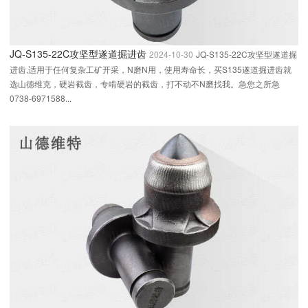
JQ-S135-22C攻坚型遂道掘进齿
2024-10-30
JQ-S135-22C攻坚型遂道掘
进齿,适用于任何复杂工矿开采，N磨N用，使用寿命长，买S135遂道掘进齿就
选山德维克，硬岩截齿，专啃硬岩的截齿，打不动不N磨找我。急您之所急
0738-6971588...