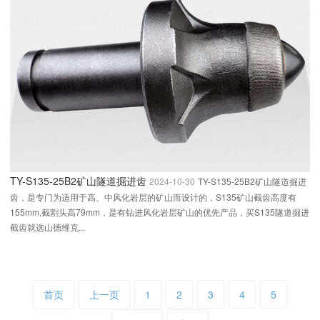
TY-S135-25B2矿山隧道掘进齿
2024-10-30
TY-S135-25B2矿山隧道掘进
齿，是专门为适用于高、中风化岩层的矿山而设计的，S135矿山截齿高度有
155mm,截割头高79mm，是有钻进风化岩层矿山的优先产品，买S135隧道掘进
截齿就选山德维克...
首页
上一页
1
2
3
4
5