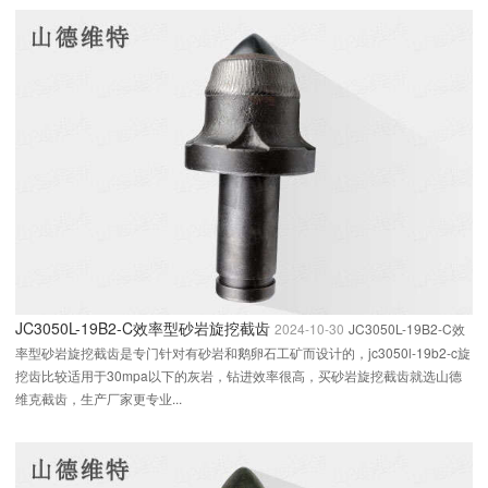
JC3050L-19B2-C效率型砂岩旋挖截齿
2024-10-30
JC3050L-19B2-C效
率型砂岩旋挖截齿是专门针对有砂岩和鹅卵石工矿而设计的，jc3050l-19b2-c旋
挖齿比较适用于30mpa以下的灰岩，钻进效率很高，买砂岩旋挖截齿就选山德
维克截齿，生产厂家更专业...